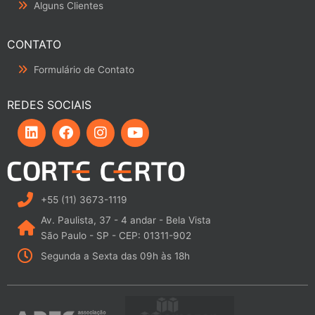
Alguns Clientes
CONTATO
Formulário de Contato
REDES SOCIAIS
L
F
I
Y
i
a
n
o
n
c
s
u
k
e
t
t
e
b
a
u
d
o
g
b
i
o
r
e
+55 (11) 3673-1119
n
k
a
Av. Paulista, 37 - 4 andar - Bela Vista
m
São Paulo - SP - CEP: 01311-902
Segunda a Sexta das 09h às 18h