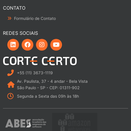
CONTATO
Formulário de Contato
REDES SOCIAIS
L
F
I
Y
i
a
n
o
n
c
s
u
k
e
t
t
e
b
a
u
d
o
g
b
i
o
r
e
+55 (11) 3673-1119
n
k
a
Av. Paulista, 37 - 4 andar - Bela Vista
m
São Paulo - SP - CEP: 01311-902
Segunda a Sexta das 09h às 18h