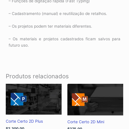
– Funções de digitação rápida (Fast Typing)
– Cadastramento (manual) e reutilização de retalhos.
– Os projetos podem ter materiais diferentes.
– Os materiais e projetos cadastrados ficam salvos para
futuro uso.
Produtos relacionados
Corte Certo 2D Plus
Corte Certo 2D Mini
$
2.300,00
$
275,00