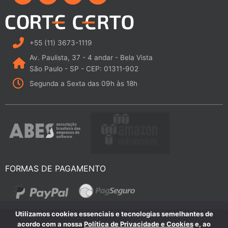
n
c
s
u
k
e
t
t
e
b
a
u
d
o
g
b
i
o
r
e
+55 (11) 3673-1119
n
k
a
Av. Paulista, 37 - 4 andar - Bela Vista
m
São Paulo - SP - CEP: 01311-902
Segunda a Sexta das 09h às 18h
FORMAS DE PAGAMENTO
Utilizamos cookies essenciais e tecnologias semelhantes de
acordo com a nossa
Política de Privacidade e Cookies
e, ao