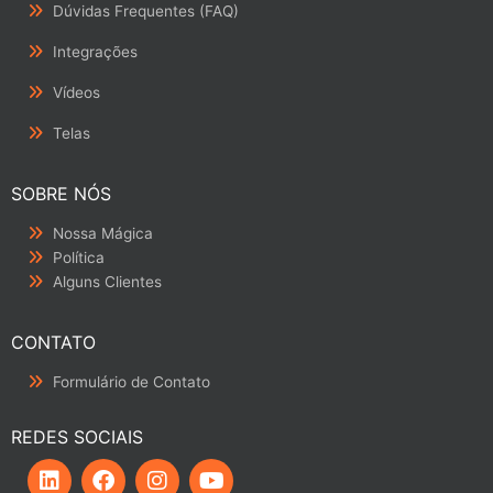
Dúvidas Frequentes (FAQ)
Integrações
Vídeos
Telas
SOBRE NÓS
Nossa Mágica
Política
Alguns Clientes
CONTATO
Formulário de Contato
REDES SOCIAIS
L
F
I
Y
i
a
n
o