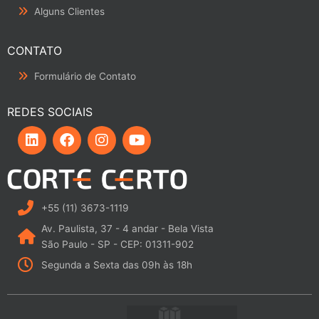
Alguns Clientes
CONTATO
Formulário de Contato
REDES SOCIAIS
L
F
I
Y
i
a
n
o
n
c
s
u
k
e
t
t
e
b
a
u
d
o
g
b
i
o
r
e
+55 (11) 3673-1119
n
k
a
Av. Paulista, 37 - 4 andar - Bela Vista
m
São Paulo - SP - CEP: 01311-902
Segunda a Sexta das 09h às 18h