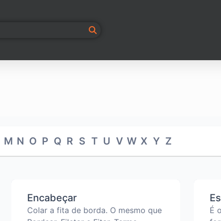
M
N
O
P
Q
R
S
T
U
V
W
X
Y
Z
Encabeçar
Es
Colar a fita de borda. O mesmo que
É 