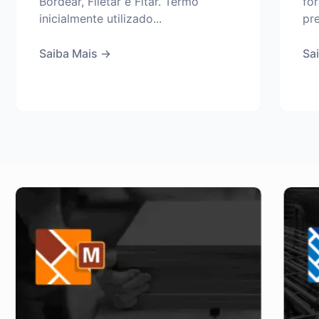
Bordear, Filetar e Fitar. Termo
fo
inicialmente utilizado...
pre
Saiba Mais
→
Sa