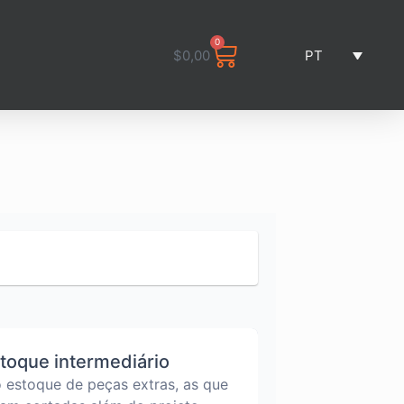
0
Carrinho
$
0,00
PT
toque intermediário
o estoque de peças extras, as que