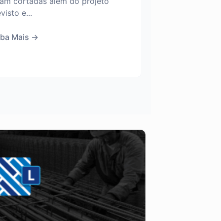
ram cortadas além do projeto
visto e...
iba Mais
→