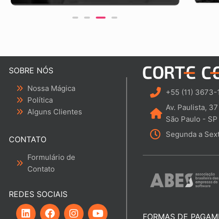
Cor
Corte Certo 2D Mini
$
275,00
A
A
v
v
a
a
l
l
i
i
a
a
ç
SOBRE NÓS
ç
ã
ã
o
o
Nossa Mágica
0
0
+55 (11) 3673-
d
d
Política
e
e
Av. Paulista, 37
5
Alguns Clientes
5
São Paulo - SP
Segunda a Sext
CONTATO
Formulário de
Contato
REDES SOCIAIS
L
F
I
Y
i
a
n
o
FORMAS DE PAGAM