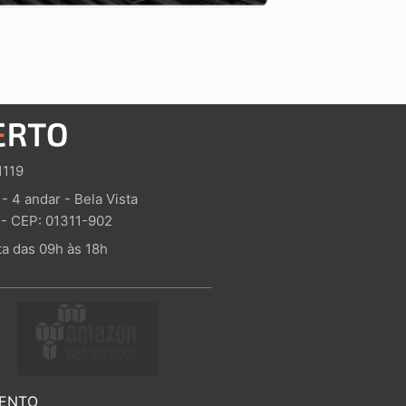
te Certo Linear
Corte Certo
$
700,00
A
v
a
l
i
a
ç
ã
o
0
1119
d
e
 - 4 andar - Bela Vista
5
 - CEP: 01311-902
a das 09h às 18h
ENTO