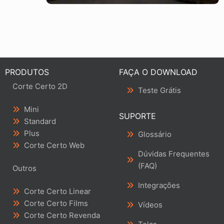
Corte Certo Revenda
520,00
A
Ler
v
mais
a
l
i
a
ç
PRODUTOS
FAÇA O DOWNLOAD
ã
o
Corte Certo 2D
Teste Grátis
0
d
e
Mini
5
SUPORTE
Standard
Plus
Glossário
Corte Certo Web
Dúvidas Frequentes
(FAQ)
Outros
Integrações
Corte Certo Linear
Corte Certo Films
Vídeos
Corte Certo Revenda