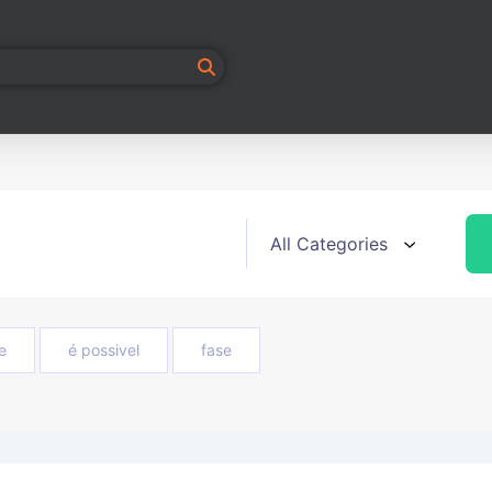
e
é possivel
fase