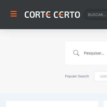
Ir
para
Pesquisar
o
conteúdo
Popular Search
cort