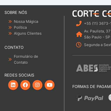
SOBRE NÓS
Nossa Mágica
+55 (11) 3673-
Política
Av. Paulista, 37
Alguns Clientes
São Paulo - SP
Segunda a Sext
CONTATO
Formulário de
Contato
REDES SOCIAIS
L
F
I
Y
i
a
n
o
FORMAS DE PAGAM
n
c
s
u
k
e
t
t
e
b
a
u
d
o
g
b
i
o
r
e