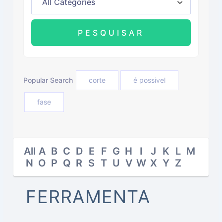
Popular Search
corte
é possivel
fase
All
A
B
C
D
E
F
G
H
I
J
K
L
M
N
O
P
Q
R
S
T
U
V
W
X
Y
Z
FERRAMENTA