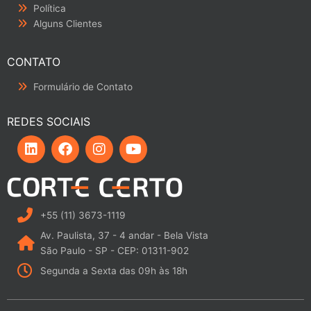
Política
Alguns Clientes
CONTATO
Formulário de Contato
REDES SOCIAIS
L
F
I
Y
i
a
n
o
n
c
s
u
k
e
t
t
e
b
a
u
d
o
g
b
i
o
r
e
+55 (11) 3673-1119
n
k
a
Av. Paulista, 37 - 4 andar - Bela Vista
m
São Paulo - SP - CEP: 01311-902
Segunda a Sexta das 09h às 18h