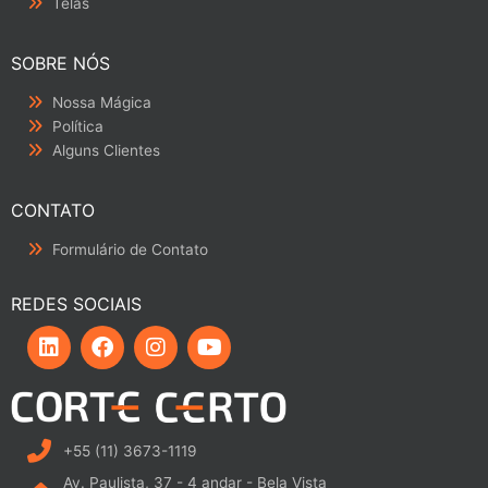
Telas
SOBRE NÓS
Nossa Mágica
Política
Alguns Clientes
CONTATO
Formulário de Contato
REDES SOCIAIS
L
F
I
Y
i
a
n
o
n
c
s
u
k
e
t
t
e
b
a
u
d
o
g
b
i
o
r
e
+55 (11) 3673-1119
n
k
a
Av. Paulista, 37 - 4 andar - Bela Vista