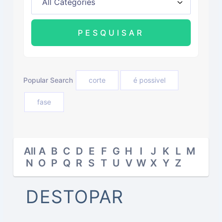
Popular Search
corte
é possivel
fase
All
A
B
C
D
E
F
G
H
I
J
K
L
M
N
O
P
Q
R
S
T
U
V
W
X
Y
Z
DESTOPAR