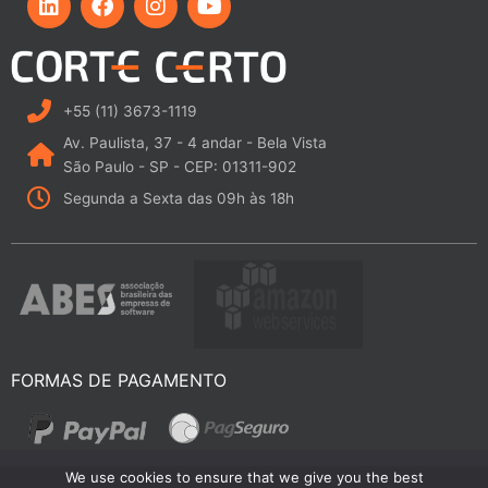
i
a
n
o
n
c
s
u
k
e
t
t
e
b
a
u
d
o
g
b
i
o
r
e
+55 (11) 3673-1119
n
k
a
Av. Paulista, 37 - 4 andar - Bela Vista
m
São Paulo - SP - CEP: 01311-902
Segunda a Sexta das 09h às 18h
FORMAS DE PAGAMENTO
We use cookies to ensure that we give you the best