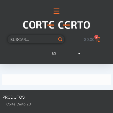
Ir
al
contenido
0
Carrito
Buscar
$
0,00
ES
PRODUTOS
Corte Certo 2D