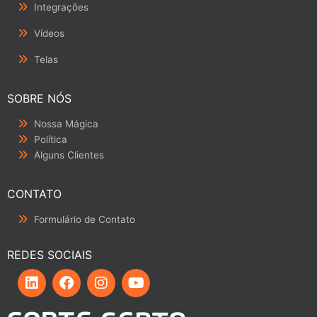
Integrações
Vídeos
Telas
SOBRE NÓS
Nossa Mágica
Política
Alguns Clientes
CONTATO
Formulário de Contato
REDES SOCIAIS
L
F
I
Y
i
a
n
o
n
c
s
u
k
e
t
t