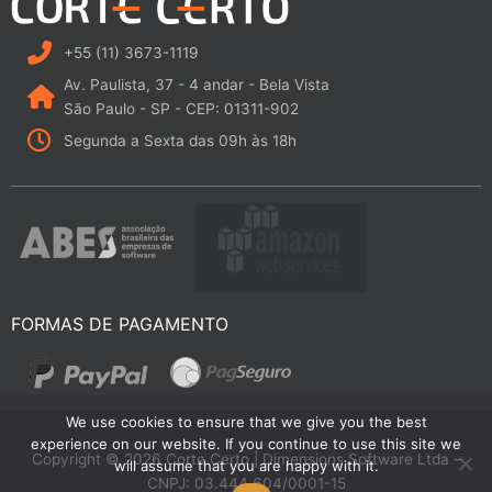
e
b
a
u
d
o
g
b
i
o
r
e
+55 (11) 3673-1119
n
k
a
Av. Paulista, 37 - 4 andar - Bela Vista
m
São Paulo - SP - CEP: 01311-902
Segunda a Sexta das 09h às 18h
FORMAS DE PAGAMENTO
We use cookies to ensure that we give you the best
experience on our website. If you continue to use this site we
Copyright © 2026 Corte Certo | Dimensions Software Ltda –
will assume that you are happy with it.
CNPJ: 03.444.604/0001-15