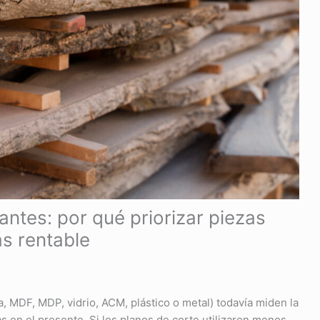
antes: por qué priorizar piezas
s rentable
, MDF, MDP, vidrio, ACM, plástico o metal) todavía miden la
s en el presente. Si los planos de corte utilizaron menos