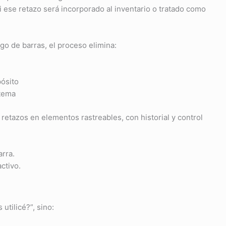
i ese retazo será incorporado al inventario o tratado como
go de barras, el proceso elimina:
pósito
stema
retazos en elementos rastreables, con historial y control
arra.
ctivo.
utilicé?”, sino: